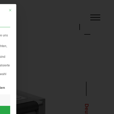
Mit diesem Button wird der Dialog geschlossen. Seine Funktionalität ist iden
re uns
hten,
sind
lisierte
e
swahl
rden kann. Die erste Service-Gruppe ist essenziell und kann nicht abgewä
ien