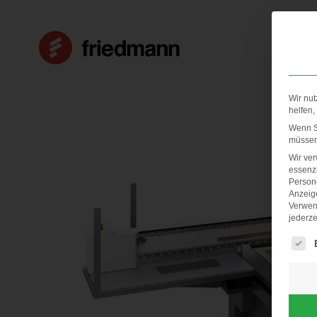
Wir nut
helfen,
Wenn Si
müssen 
Wir ve
essenzi
Persone
Anzeig
Verwen
jederze
Es fol