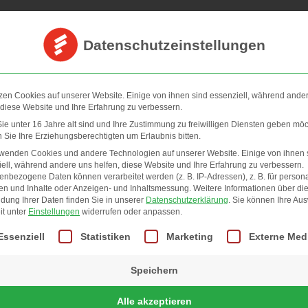
Datenschutzeinstellungen
zen Cookies auf unserer Website. Einige von ihnen sind essenziell, während ande
 diese Website und Ihre Erfahrung zu verbessern.
e unter 16 Jahre alt sind und Ihre Zustimmung zu freiwilligen Diensten geben möc
Sie Ihre Erziehungsberechtigten um Erlaubnis bitten.
rwenden Cookies und andere Technologien auf unserer Website. Einige von ihnen 
ell, während andere uns helfen, diese Website und Ihre Erfahrung zu verbessern.
nbezogene Daten können verarbeitet werden (z. B. IP-Adressen), z. B. für persona
en und Inhalte oder Anzeigen- und Inhaltsmessung.
Weitere Informationen über di
dung Ihrer Daten finden Sie in unserer
Datenschutzerklärung
.
Sie können Ihre Au
it unter
Einstellungen
widerrufen oder anpassen.
gt eine Liste der Service-Gruppen, für die eine Einwilligung erteilt we
Essenziell
Statistiken
Marketing
Externe Med
Speichern
Alle akzeptieren